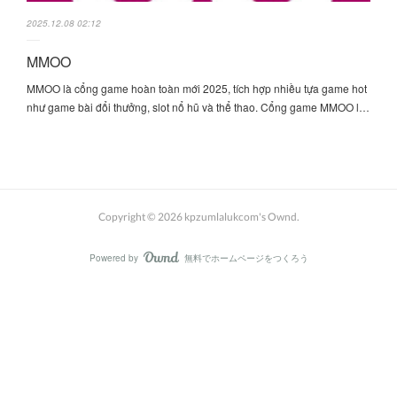
2025.12.08 02:12
MMOO
MMOO là cổng game hoàn toàn mới 2025, tích hợp nhiều tựa game hot
như game bài đổi thưởng, slot nổ hũ và thể thao. Cổng game MMOO l…
Copyright ©
2026
kpzumlalukcom's Ownd
.
Powered by
無料でホームページをつくろう
AmebaOwnd
フォロー